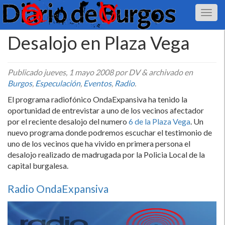
Desalojo en Plaza Vega
Publicado
jueves, 1 mayo 2008
por DV
&
archivado en
Burgos
,
Especulación
,
Eventos
,
Radio
.
El programa radiofónico OndaExpansiva ha tenido la
oportunidad de entrevistar a uno de los vecinos afectador
por el reciente desalojo del numero
6 de la Plaza Vega
. Un
nuevo programa donde podremos escuchar el testimonio de
uno de los vecinos que ha vivido en primera persona el
desalojo realizado de madrugada por la Policia Local de la
capital burgalesa.
Radio OndaExpansiva