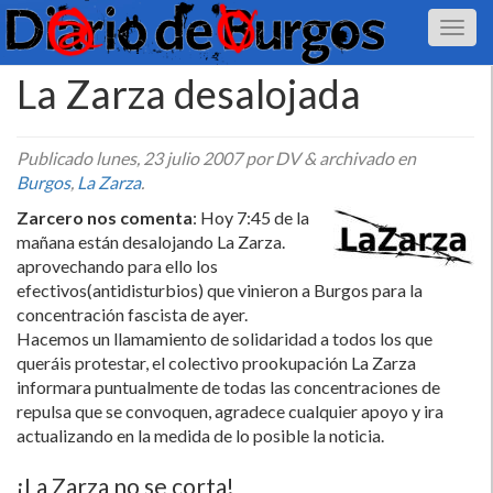
La Zarza desalojada
Publicado
lunes, 23 julio 2007
por DV
&
archivado en
Burgos
,
La Zarza
.
Zarcero nos comenta
: Hoy 7:45 de la
mañana están desalojando La Zarza.
aprovechando para ello los
efectivos(antidisturbios) que vinieron a Burgos para la
concentración fascista de ayer.
Hacemos un llamamiento de solidaridad a todos los que
queráis protestar, el colectivo prookupación La Zarza
informara puntualmente de todas las concentraciones de
repulsa que se convoquen, agradece cualquier apoyo y ira
actualizando en la medida de lo posible la noticia.
¡La Zarza no se corta!