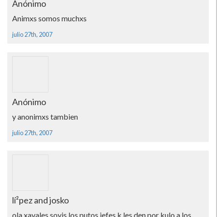
Anónimo
Animxs somos muchxs
julio 27th, 2007
Anónimo
y anonimxs tambien
julio 27th, 2007
lí²pez and josko
ola xavales soyis los putos jefes k les den por kulo a los