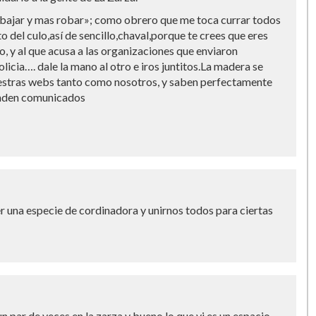
rabajar y mas robar»; como obrero que me toca currar todos
to del culo,así­ de sencillo,chaval,porque te crees que eres
o, y al que acusa a las organizaciones que enviaron
licia…. dale la mano al otro e iros juntitos.La madera se
uestras webs tanto como nosotros, y saben perfectamente
anden comunicados
r una especie de cordinadora y unirnos todos para ciertas
n par de veces en la zarza y bueno lo que vi es un espacio