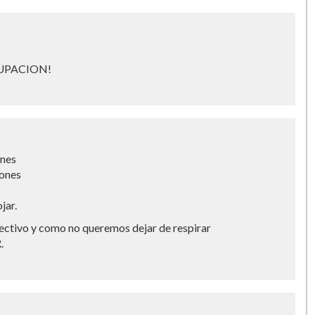
UPACION!
ones
jones
jar.
lectivo y como no queremos dejar de respirar
.