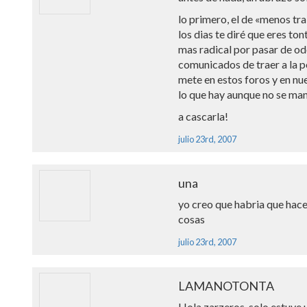
lo primero, el de «menos t
los dias te diré que eres ton
mas radical por pasar de od
comunicados de traer a la po
mete en estos foros y en n
lo que hay aunque no se m
a cascarla!
julio 23rd, 2007
una
yo creo que habria que hace
cosas
julio 23rd, 2007
LAMANOTONTA
Hola zarzeros, solo estuve u