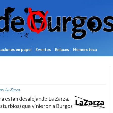
caciones en papel
Eventos
Enlaces
Hemeroteca
os
,
La Zarza
.
na están desalojando La Zarza.
sturbios) que vinieron a Burgos