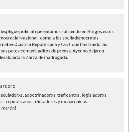
 despligue policial que eatamos sufriendo en Burgos estos
Democracia Nazional , como a los socilademocratas-
rnativo,Castilla Republicana y CGT que han traido las
 sus putos comunicaditos de prensa. Ayer no dejaron
 desalojado la Zarza de madrugada.
zarcero
eculadorxs, adoctrinadorxs, traficantxs , legisladorxs,
s , republicanos , dictadores y monárquicos:
n martin!