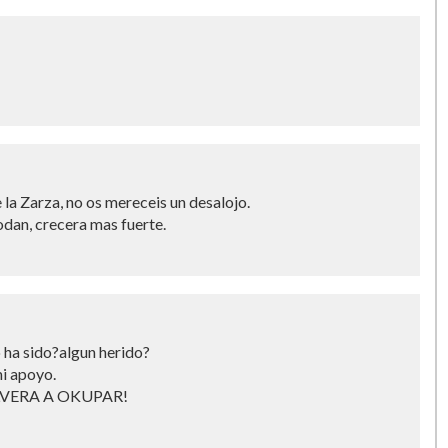
 la Zarza, no os mereceis un desalojo.
podan, crecera mas fuerte.
ha sido?algun herido?
mi apoyo.
OLVERA A OKUPAR!