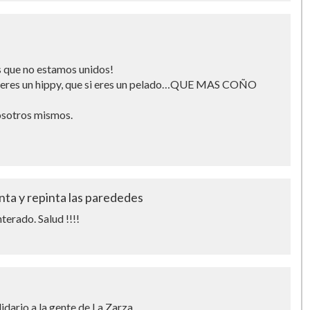
 que no estamos unidos!
 si eres un hippy, que si eres un pelado…QUE MAS COÑO
sotros mismos.
nta y repinta las parededes
erado. Salud !!!!
idario a la gente de La Zarza.