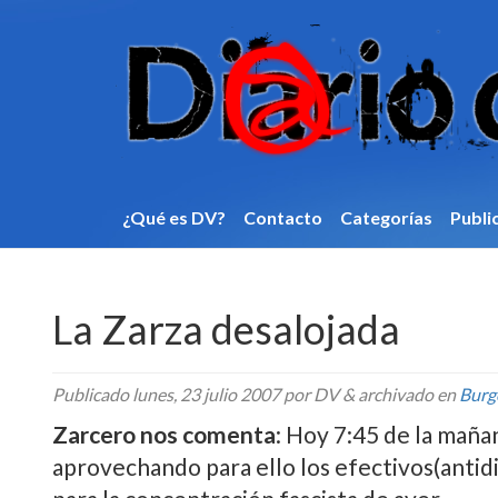
¿Qué es DV?
Contacto
Categorí­as
Publi
La Zarza desalojada
Publicado
lunes, 23 julio 2007
por DV
&
archivado en
Burg
Zarcero nos comenta
: Hoy 7:45 de la maña
aprovechando para ello los efectivos(antidi