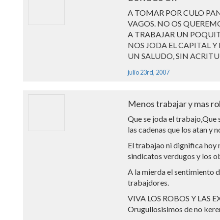
A TOMAR POR CULO PAN
VAGOS. NO OS QUEREMO
A TRABAJAR UN POQUI
NOS JODA EL CAPITAL Y
UN SALUDO, SIN ACRITU
julio 23rd, 2007
Menos trabajar y mas ro
Que se joda el trabajo,Que 
las cadenas que los atan y n
El trabajao ni dignifica hoy 
sindicatos verdugos y los o
A la mierda el sentimiento d
trabajdores.
VIVA LOS ROBOS Y LAS 
Orugullosisimos de no kerer