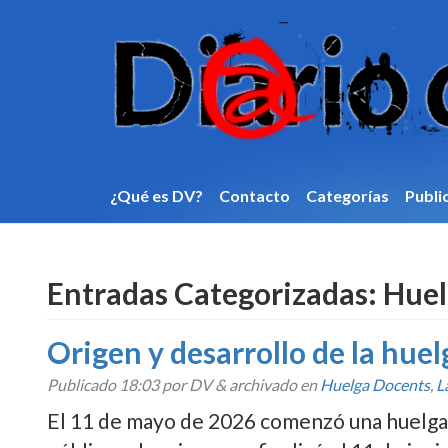
¿Qué es DV?
Contacto
Categorí­as
Publi
Entradas Categorizadas:
Huel
Origen y desarrollo de la hue
Publicado
18:03
por DV
&
archivado en
Huelga Docents
,
L
El 11 de mayo de 2026 comenzó una huelga 