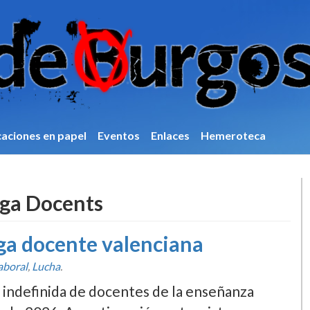
caciones en papel
Eventos
Enlaces
Hemeroteca
ga Docents
lga docente valenciana
aboral
,
Lucha
.
indefinida de docentes de la enseñanza