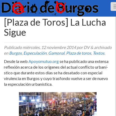
[Plaza de Toros] La Lucha
Sigue
Publicado
miércoles, 12 noviembre 2014
por DV
&
archivado
en
Burgos
,
Especulación
,
Gamonal
,
Plaza de toros
,
Textos
.
Desde la web
Apoyomutuo.org
se ha publicado una extensa
reflexión acerca de los orí­genes del actual conflicto urbaní­
stico que durante estos dí­as se ha desatado con especial
virulencia en Burgos y cuyo trasfondo vuelve a ser de nuevo
la especulación urbaní­stica.