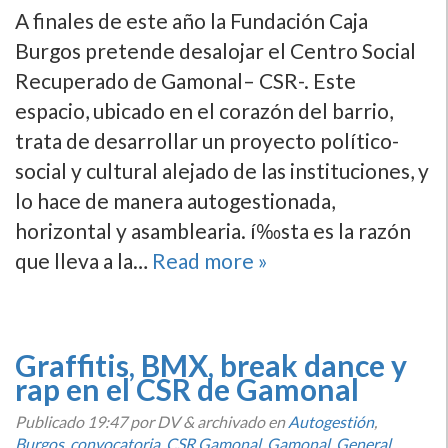
A finales de este año la Fundación Caja
Burgos pretende desalojar el Centro Social
Recuperado de Gamonal– CSR-. Este
espacio, ubicado en el corazón del barrio,
trata de desarrollar un proyecto polí­tico-
social y cultural alejado de las instituciones, y
lo hace de manera autogestionada,
horizontal y asamblearia. í‰sta es la razón
que lleva a la…
Read more »
Graffitis, BMX, break dance y
rap en el CSR de Gamonal
Publicado
19:47
por DV
&
archivado en
Autogestión
,
Burgos
,
convocatoria
,
CSR Gamonal
,
Gamonal
,
General
,