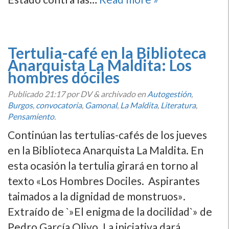
Tertulia-café en la Biblioteca
Anarquista La Maldita: Los
hombres dóciles
Publicado
21:17
por DV
&
archivado en
Autogestión
,
Burgos
,
convocatoria
,
Gamonal
,
La Maldita
,
Literatura
,
Pensamiento
.
Continúan las tertulias-cafés de los jueves
en la Biblioteca Anarquista La Maldita. En
esta ocasión la tertulia girará en torno al
texto «Los Hombres Dociles. Aspirantes
taimados a la dignidad de monstruos».
Extraí­do de `»El enigma de la docilidad`» de
Pedro Garcí­a Olivo. La iniciativa dará