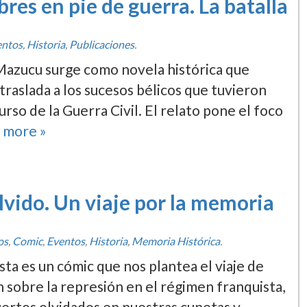
es en pie de guerra. La batalla
entos
,
Historia
,
Publicaciones
.
 Mazucu surge como novela histórica que
 traslada a los sucesos bélicos que tuvieron
rso de la Guerra Civil. El relato pone el foco
 more »
lvido. Un viaje por la memoria
os
,
Comic
,
Eventos
,
Historia
,
Memoria Histórica
.
ista es un cómic que nos plantea el viaje de
n sobre la represión en el régimen franquista,
muertos olvidados en nuestras cunetas y