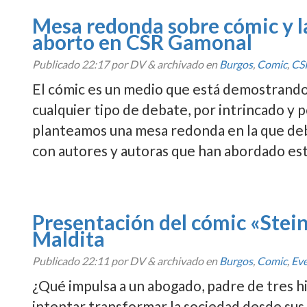
Mesa redonda sobre cómic y la
aborto en CSR Gamonal
Publicado
22:17
por DV
&
archivado en
Burgos
,
Comic
,
CS
El cómic es un medio que está demostrando
cualquier tipo de debate, por intrincado y p
planteamos una mesa redonda en la que deba
con autores y autoras que han abordado es
Presentación del cómic «Stein
Maldita
Publicado
22:11
por DV
&
archivado en
Burgos
,
Comic
,
Ev
¿Qué impulsa a un abogado, padre de tres hi
intentar transformar la sociedad desde sus c