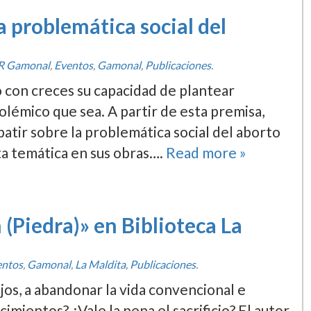
 problemática social del
R Gamonal
,
Eventos
,
Gamonal
,
Publicaciones
.
 con creces su capacidad de plantear
olémico que sea. A partir de esta premisa,
tir sobre la problemática social del aborto
ta temática en sus obras….
Read more »
 (Piedra)» en Biblioteca La
entos
,
Gamonal
,
La Maldita
,
Publicaciones
.
jos, a abandonar la vida convencional e
imientos? ¿Vale la pena el sacrificio? El autor