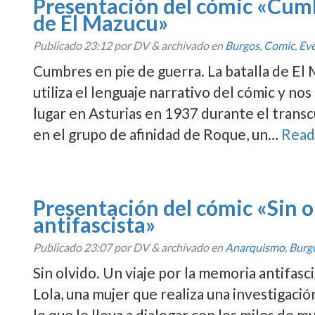
Presentación del cómic «Cumbr
de El Mazucu»
Publicado
23:12
por DV
&
archivado en
Burgos
,
Comic
,
Ev
Cumbres en pie de guerra. La batalla de El
utiliza el lenguaje narrativo del cómic y nos
lugar en Asturias en 1937 durante el transcu
en el grupo de afinidad de Roque, un…
Read
Presentación del cómic «Sin o
antifascista»
Publicado
23:07
por DV
&
archivado en
Anarquismo
,
Burg
Sin olvido. Un viaje por la memoria antifasc
Lola, una mujer que realiza una investigació
lo que le lleva a dialogar con los miles de 