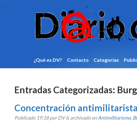
¿Qué es DV?
Contacto
Categorí­as
Publi
Entradas Categorizadas:
Burg
Concentración antimilitarist
Publicado
19:18
por DV
&
archivado en
Antimilitarismo
,
B