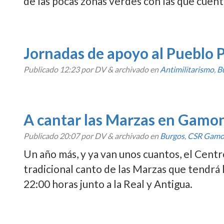
de las pocas zonas verdes con las que cuent
Jornadas de apoyo al Pueblo 
Publicado
12:23
por DV
&
archivado en
Antimilitarismo
,
B
A cantar las Marzas en Gamo
Publicado
20:07
por DV
&
archivado en
Burgos
,
CSR Gamo
Un año más, y ya van unos cuantos, el Cent
tradicional canto de las Marzas que tendrá 
22:00 horas junto a la Real y Antigua.