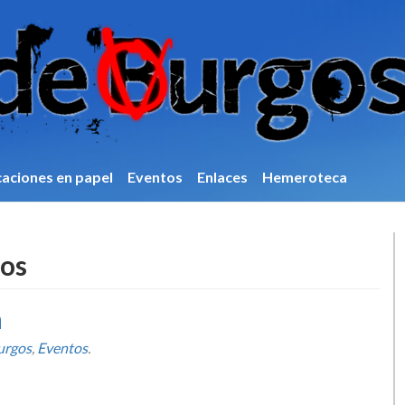
caciones en papel
Eventos
Enlaces
Hemeroteca
os
a
urgos
,
Eventos
.