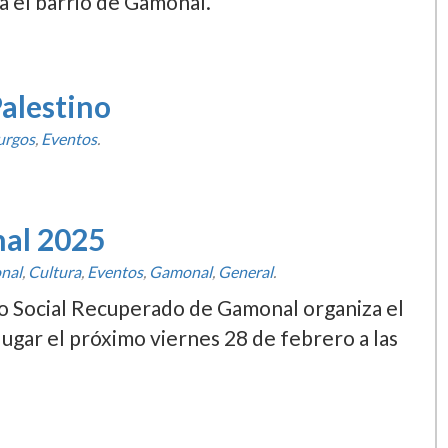
a el barrio de Gamonal.
Palestino
urgos
,
Eventos
.
nal 2025
nal
,
Cultura
,
Eventos
,
Gamonal
,
General
.
ro Social Recuperado de Gamonal organiza el
lugar el próximo viernes 28 de febrero a las