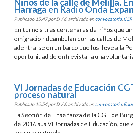
Niños de la calle de Melilla. E
Harraga en Radio Onda Expan
Publicado
15:47
por DV
&
archivado en
convocatoria
,
CSR
En torno a tres centenares de niños que un 
emigración deambulan por las calles de Mel
adentrarse en un barco que los lleve a la Pe
oportunidad de entrevistar a una voluntari
VI Jornadas de Educación CGT
proceso natural
Publicado
10:54
por DV
&
archivado en
convocatoria
,
Educ
La Sección de Enseñanza de la CGT de Burgos
de 2016 sus VI Jornadas de Educación, que es
proceso natural».