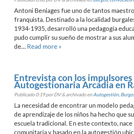
Antoni Beniages fue uno de tantos maestros
franquista. Destinado a la localidad burgal
1934-1935, desarrolló una pedagogí­a educa
pudo cumplir su sueño de mostrar a sus alu
de…
Read more »
Entrevista con los impulsores
Autogestionaria Arcadia en 
Publicado
0:19
por DV
&
archivado en
Autogestión
,
Burgo
La necesidad de encontrar un modelo pedag
de aprendizaje de los niños ha hecho que su
escuela tradicional. En este contexto, nace
comunitaria y basado en la autogestión ubi