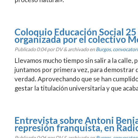
Coloquio Educación Social 25 
organizada por el colectivo M
Publicado
0:04
por DV
&
archivado en
Burgos
,
convocator
Llevamos mucho tiempo sin salir a la calle,
juntamos por primera vez, para demostrar que
verdad. Aprovechando que se han cumplid
gestar la titulación universitaria y que aca
Entrevista sobre Antoni Benia
represión franquista, en Rad
Publicado
0:06
por DV
&
archivado en
Burgos
,
convocator