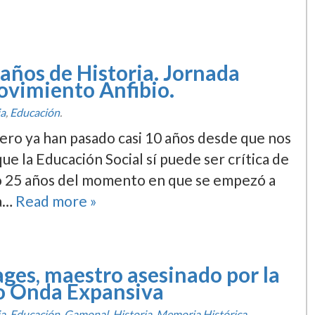
años de Historia. Jornada
ovimiento Anfibio.
ia
,
Educación
.
 pero ya han pasado casi 10 años desde que nos
 la Educación Social sí­ puede ser crí­tica de
o 25 años del momento en que se empezó a
ba…
Read more »
ges, maestro asesinado por la
io Onda Expansiva
ia
,
Educación
,
Gamonal
,
Historia
,
Memoria Histórica
.