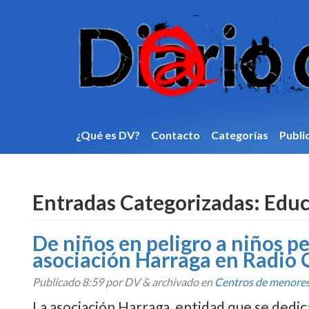
¿Qué es DV?
Contacto
Categorí­as
Publi
Entradas Categorizadas:
Educ
De niños en peligro a niños pe
asociación Harraga en Radio
Publicado
8:59
por DV
&
archivado en
Centros de menore
La asociación Harraga, entidad que se dedica