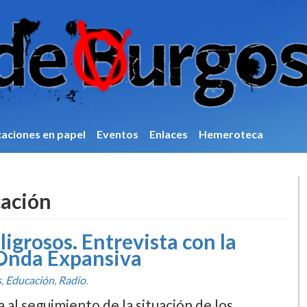
caciones en papel
Eventos
Enlaces
Hemeroteca
ación
ligrosos. Entrevista con la
 Onda Expansiva
s
,
Educación
,
Radio
.
 al seguimiento de la situación de los