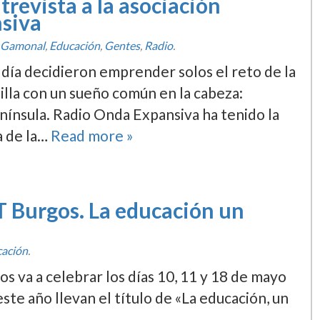
ntrevista a la asociación
siva
 Gamonal
,
Educación
,
Gentes
,
Radio
.
dí­a decidieron emprender solos el reto de la
illa con un sueño común en la cabeza:
ní­nsula. Radio Onda Expansiva ha tenido la
a de la…
Read more »
 Burgos. La educación un
ación
.
 va a celebrar los dí­as 10, 11 y 18 de mayo
te año llevan el tí­tulo de «La educación, un