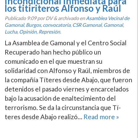
incondicional inmediata para
los titiriteros Alfonso y Raúl
Publicado
9:09
por DV
&
archivado en
Asamblea Vecinal de
Gamonal
,
Burgos
,
convocatoria
,
CSR Gamonal
,
Gamonal
,
Lucha
,
Opinión
,
Represión
.
La Asamblea de Gamonal y el Centro Social
Recuperado han hecho público un
comunicado en el que muestran su
solidaridad con Alfonso y Raúl, miembros de
la compañí­a Tí­teres desde Abajo, que fueron
detenidos el pasado viernes y encarcelados
bajo la acusación de enaltecimiento del
terrorismo. Se da la circunstancia que Tí­
teres desde Abajo realizó…
Read more »