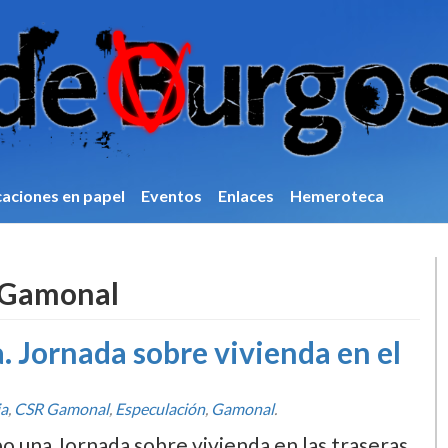
caciones en papel
Eventos
Enlaces
Hemeroteca
Gamonal
a. Jornada sobre vivienda en el
ia
,
CSR Gamonal
,
Especulación
,
Gamonal
.
bo una Jornada sobre vivienda en las traseras