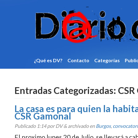
¿Qué es DV?
Contacto
Categorí­as
Publi
Entradas Categorizadas:
CSR 
La casa es para quien la habit
CSR Gamonal
Publicado
1:14
por DV
&
archivado en
Burgos
,
convocator
El proximo lunes 20 de Julio se llevará a ca