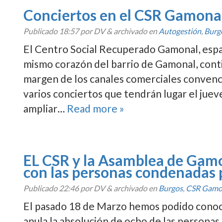
Conciertos en el CSR Gamona
Publicado
18:57
por DV
&
archivado en
Autogestión
,
Burg
El Centro Social Recuperado Gamonal, espa
mismo corazón del barrio de Gamonal, conti
margen de los canales comerciales convenci
varios conciertos que tendrán lugar el juev
ampliar…
Read more »
EL CSR y la Asamblea de Gamo
con las personas condenadas p
Publicado
22:46
por DV
&
archivado en
Burgos
,
CSR Gamo
El pasado 18 de Marzo hemos podido conoce
anula la absolución de ocho de las personas