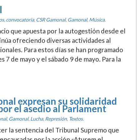
l
os
,
convocatoria
,
CSR Gamonal
,
Gamonal
,
Música
.
cio que apuesta por la autogestión desde el
núa ofreciendo diversas actividades al
onales. Para estos dí­as se han programado
es 7 de mayo y el sábado 9 de mayo. Para la
nal expresan su solidaridad
or el asedio al Parlament
nal
,
Gamonal
,
Lucha
,
Represión
,
Textos
.
r la sentencia del Tribunal Supremo que
 encausadas por la acción «Aturem el