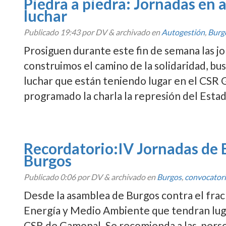
Piedra a piedra: Jornadas en a
luchar
Publicado
19:43
por DV
&
archivado en
Autogestión
,
Burg
Prosiguen durante este fin de semana las jo
construimos el camino de la solidaridad, bus
luchar que están teniendo lugar en el CSR 
programado la charla la represión del Esta
Recordatorio:IV Jornadas de 
Burgos
Publicado
0:06
por DV
&
archivado en
Burgos
,
convocator
Desde la asamblea de Burgos contra el frac
Energí­a y Medio Ambiente que tendran luga
CSR de Gamonal. Se recomienda a las person