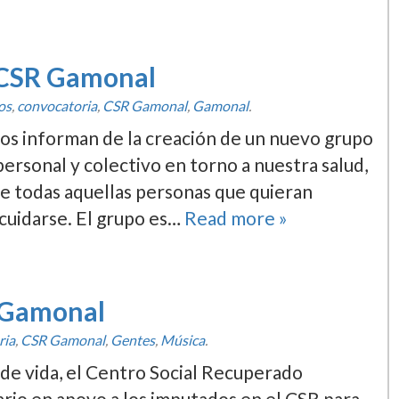
l CSR Gamonal
os
,
convocatoria
,
CSR Gamonal
,
Gamonal
.
nos informan de la creación de un nuevo grupo
ersonal y colectivo en torno a nuestra salud,
e todas aquellas personas que quieran
 cuidarse. El grupo es…
Read more »
R Gamonal
ria
,
CSR Gamonal
,
Gentes
,
Música
.
de vida, el Centro Social Recuperado
rio en apoyo a los imputados en el CSR para