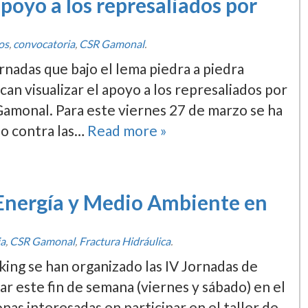
poyo a los represaliados por
os
,
convocatoria
,
CSR Gamonal
.
rnadas que bajo el lema piedra a piedra
can visualizar el apoyo a los represaliados por
Gamonal. Para este viernes 27 de marzo se ha
do contra las…
Read more »
Energí­a y Medio Ambiente en
ia
,
CSR Gamonal
,
Fractura Hidráulica
.
king se han organizado las IV Jornadas de
r este fin de semana (viernes y sábado) en el
as interesadas en participar en el taller de