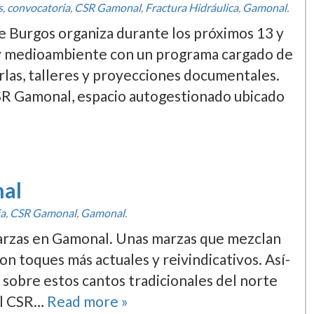
s
,
convocatoria
,
CSR Gamonal
,
Fractura Hidráulica
,
Gamonal
.
de Burgos organiza durante los próximos 13 y
a y medioambiente con un programa cargado de
rlas, talleres y proyecciones documentales.
CSR Gamonal, espacio autogestionado ubicado
nal
ia
,
CSR Gamonal
,
Gamonal
.
marzas en Gamonal. Unas marzas que mezclan
con toques más actuales y reivindicativos. Así­
 sobre estos cantos tradicionales del norte
 el CSR…
Read more »