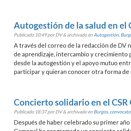
Autogestión de la salud en e
Publicado
10:49
por DV
&
archivado en
Autogestión
,
Burg
A través del correo de la redacción de DV 
de aprendizaje, intercambio y crecimiento p
desde la autogestión y el apoyo mutuo entr
participar y quieran conocer otra forma de
Concierto solidario en el CS
Publicado
18:37
por DV
&
archivado en
Burgos
,
convocato
Después de haber celebrado su primer año 
Gamonal ha programado un concierto solida