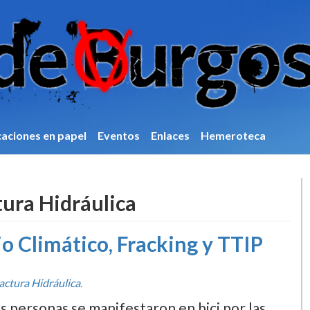
caciones en papel
Eventos
Enlaces
Hemeroteca
ura Hidráulica
io Climático, Fracking y TTIP
actura Hidráulica
.
 personas se manifestaron en bici por las