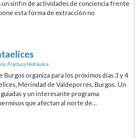
n sinfí­n de actividades de conciencia frente
pone esta forma de extracción no
ntaelices
ria
,
Fractura Hidráulica
.
 Burgos organiza para los próximos dí­as 3 y 4
antelices, Merindad de Valdeporres, Burgos. Un
s guiadas y un interesante programa
s permisos que afectan al norte de…