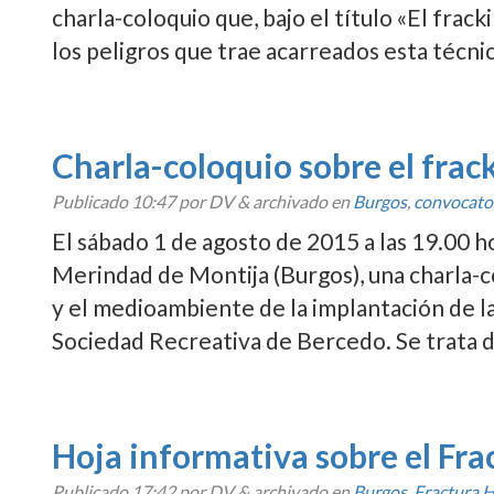
charla-coloquio que, bajo el tí­tulo «El frack
los peligros que trae acarreados esta técn
Charla-coloquio sobre el frac
Publicado
10:47
por DV
&
archivado en
Burgos
,
convocato
El sábado 1 de agosto de 2015 a las 19.00 h
Merindad de Montija (Burgos), una charla-co
y el medioambiente de la implantación de la
Sociedad Recreativa de Bercedo. Se trata d
Hoja informativa sobre el Fr
Publicado
17:42
por DV
&
archivado en
Burgos
,
Fractura H