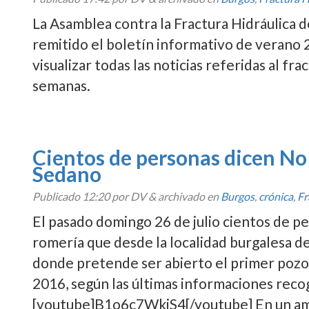
La Asamblea contra la Fractura Hidráulica 
remitido el boletí­n informativo de veran
visualizar todas las noticias referidas al fr
semanas.
Cientos de personas dicen No
Sedano
Publicado
12:20
por DV
&
archivado en
Burgos
,
crónica
,
Fr
El pasado domingo 26 de julio cientos de pe
romerí­a que desde la localidad burgalesa d
donde pretende ser abierto el primer pozo d
2016, según las últimas informaciones recog
[youtube]B1o6c7WkiS4[/youtube] En un 