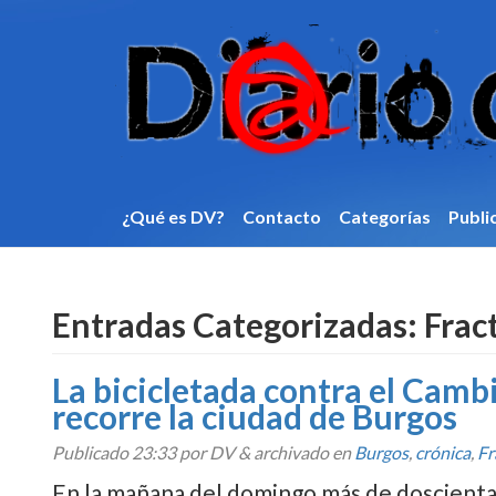
¿Qué es DV?
Contacto
Categorí­as
Publi
Entradas Categorizadas:
Fract
La bicicletada contra el Camb
recorre la ciudad de Burgos
Publicado
23:33
por DV
&
archivado en
Burgos
,
crónica
,
Fr
En la mañana del domingo más de doscientas