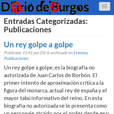
Entradas Categorizadas:
Publicaciones
Un rey golpe a golpe
Publicado
15:41
por DV
&
archivado en
Eventos
,
Publicaciones
.
Un rey golpe a golpe, es la biografí­a no
autorizada de Juan Carlos de Borbón. El
primer intento de aproximación crí­tica a la
figura del monarca, actual rey de españa y el
mayor tabú informativo del reino. En esta
biografí­a no autorizada se le presenta como
un personaje atraido por el poder desde muy