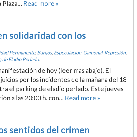
la Plaza…
Read more »
 solidaridad con los
ridad Permanente
,
Burgos
,
Especulación
,
Gamonal
,
Represión
,
g de Eladio Perlado
.
nifestación de hoy (leer mas abajo). El
uicios por los incidentes de la mañana del 18
tra el parking de eladio perlado. Este jueves
ión a las 20:00 h. con…
Read more »
los sentidos del crimen