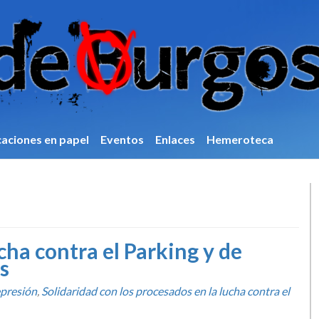
caciones en papel
Eventos
Enlaces
Hemeroteca
cha contra el Parking y de
s
presión
,
Solidaridad con los procesados en la lucha contra el