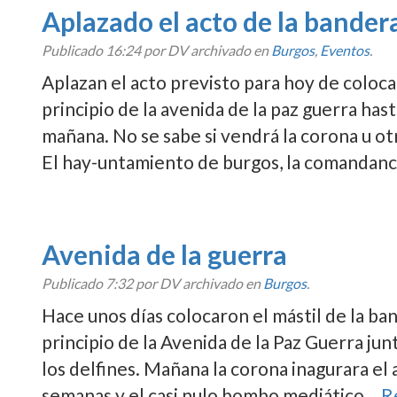
Aplazado el acto de la bandera 
Publicado
16:24
por DV archivado en
Burgos
,
Eventos
.
Aplazan el acto previsto para hoy de coloc
principio de la avenida de la paz guerra has
mañana. No se sabe si vendrá la corona u o
El hay-untamiento de burgos, la comandanc
Avenida de la guerra
Publicado
7:32
por DV archivado en
Burgos
.
Hace unos dí­as colocaron el mástil de la b
principio de la Avenida de la Paz Guerra junt
los delfines. Mañana la corona inagurara el 
semanas y el casi nulo bombo mediático…
R