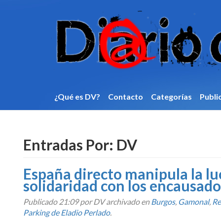
¿Qué es DV?
Contacto
Categorí­as
Publi
Entradas Por:
DV
España directo manipula la lu
solidaridad con los encausado
Publicado
21:09
por DV archivado en
Burgos
,
Gamonal
,
Re
Parking de Eladio Perlado
.