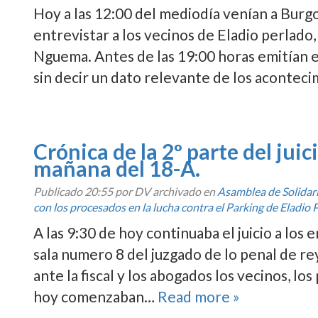
Hoy a las 12:00 del mediodí­a vení­an a Bur
entrevistar a los vecinos de Eladio perlado
Nguema. Antes de las 19:00 horas emití­an 
sin decir un dato relevante de los aconteci
Crónica de la 2º parte del juic
mañana del 18-A.
Publicado
20:55
por DV archivado en
Asamblea de Solida
con los procesados en la lucha contra el Parking de Eladio 
A las 9:30 de hoy continuaba el juicio a los
sala numero 8 del juzgado de lo penal de re
ante la fiscal y los abogados los vecinos, los 
hoy comenzaban…
Read more »