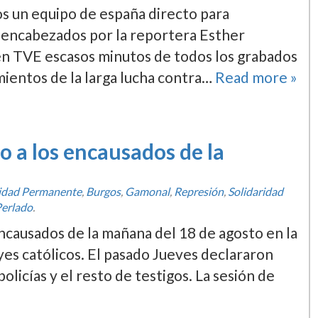
gos un equipo de españa directo para
, encabezados por la reportera Esther
en TVE escasos minutos de todos los grabados
mientos de la larga lucha contra…
Read more »
io a los encausados de la
ridad Permanente
,
Burgos
,
Gamonal
,
Represión
,
Solidaridad
Perlado
.
 encausados de la mañana del 18 de agosto en la
yes católicos. El pasado Jueves declararon
policí­as y el resto de testigos. La sesión de