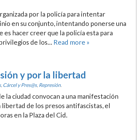
ganizada por la policí­a para intentar
ominio en su conjunto, intentando ponerse una
es hacer creer que la policí­a esta para
privilegios de los…
Read more »
ión y por la libertad
s
,
Cárcel y Pres@s
,
Represión
.
e la ciudad convocan a una manifestación
a libertad de los presos antifascistas, el
ras en la Plaza del Cid.