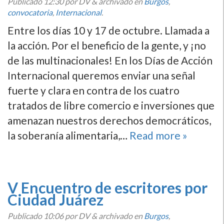
Publicado
12:30
por DV
&
archivado en
Burgos
,
convocatoria
,
Internacional
.
Entre los dí­as 10 y 17 de octubre. Llamada a
la acción. Por el beneficio de la gente, y ¡no
de las multinacionales! En los Dí­as de Acción
Internacional queremos enviar una señal
fuerte y clara en contra de los cuatro
tratados de libre comercio e inversiones que
amenazan nuestros derechos democráticos,
la soberaní­a alimentaria,…
Read more »
V Encuentro de escritores por
Ciudad Juárez
Publicado
10:06
por DV
&
archivado en
Burgos
,