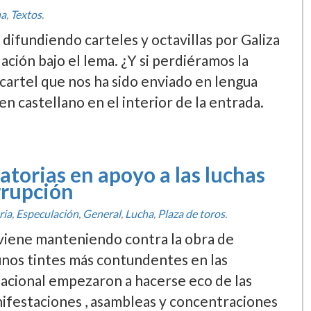
ha
,
Textos
.
difundiendo carteles y octavillas por Galiza
lación bajo el lema. ¿Y si perdiéramos la
cartel que nos ha sido enviado en lengua
n castellano en el interior de la entrada.
torias en apoyo a las luchas
rrupción
ria
,
Especulación
,
General
,
Lucha
,
Plaza de toros
.
 viene manteniendo contra la obra de
unos tintes más contundentes en las
 nacional empezaron a hacerse eco de las
ifestaciones , asambleas y concentraciones