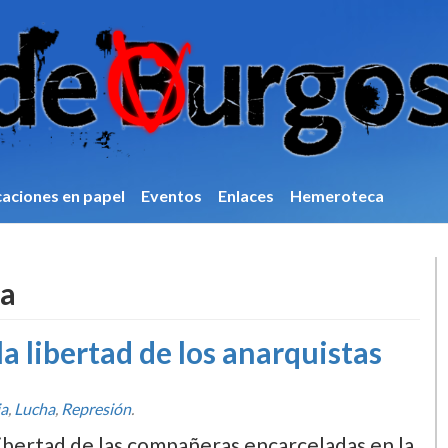
caciones en papel
Eventos
Enlaces
Hemeroteca
a
a libertad de los anarquistas
ia
,
Lucha
,
Represión
.
 libertad de las compañeras encarceladas en la