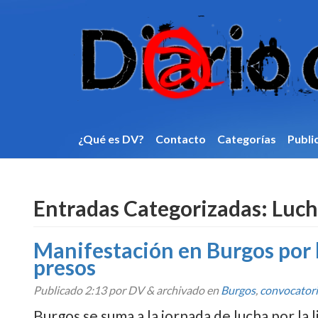
¿Qué es DV?
Contacto
Categorí­as
Publi
Entradas Categorizadas:
Luch
Manifestación en Burgos por l
presos
Publicado
2:13
por DV
&
archivado en
Burgos
,
convocator
Burgos se suma a la jornada de lucha por la