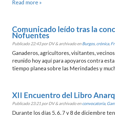
Read more »
Comunicado leí­do tras la con
Nofuentes
Publicado
22:43
por DV
&
archivado en
Burgos
,
crónica
,
Fr
Ganaderos, agricultores, visitantes, vecino
reunido hoy aquí­ para apoyaros contra esta
tiempo planea sobre las Merindades y mucho
XII Encuentro del Libro Anar
Publicado
23:21
por DV
&
archivado en
convocatoria
,
Gam
Durante los dí­as 5, 6, 7 y 8 de diciembre te