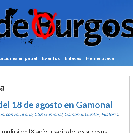
caciones en papel
Eventos
Enlaces
Hemeroteca
a
 del 18 de agosto en Gamonal
os
,
convocatoria
,
CSR Gamonal
,
Gamonal
,
Gentes
,
Historia
,
mplirá en IX aniversario de los sucesos