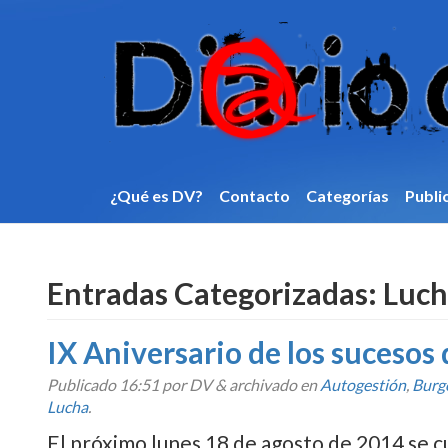
¿Qué es DV?
Contacto
Categorí­as
Publi
Entradas Categorizadas:
Luch
IX Aniversario de los sucesos
Publicado
16:51
por DV
&
archivado en
Autogestión
,
Burg
Lucha
.
El próximo lunes 18 de agosto de 2014 se cu