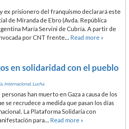
io y ex prisionero del franquismo declarará este
icial de Miranda de Ebro (Avda. República
gentina Marí­a Servini de Cubrí­a. A partir de
convocada por CNT frente…
Read more »
s en solidaridad con el pueblo
ia
,
Internacional
,
Lucha
.
l personas han muerto en Gaza a causa de los
ue se recrudece a medida que pasan los dí­as
nacional. La Plataforma Solidaria con
anifestación para…
Read more »