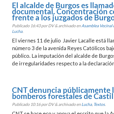
El alcalde de Burgos es llamad
documental. Concentración con
frente a los juzgados de Burg
Publicado
16:43
por DV
&
archivado en
Asamblea Vecinal
Lucha
.
El viernes 11 de julio Javier Lacalle está l
número 3 de la avenida Reyes Católicos baj
público. La imputación del alcalde de Burgo
de irregularidades respecto a la declaraci
CNT denuncia públicamente la
bomberos forestales de Castil
Publicado
10:16
por DV
&
archivado en
Lucha
,
Textos
.
CNT se hace eco y apoya el escrito que la 