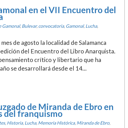
Gamonal en el VII Encuentro del
a
de Gamonal
,
Bulevar
,
convocatoria
,
Gamonal
,
Lucha
,
 mes de agosto la localidad de Salamanca
 edición del Encuentro del Libro Anarquista.
pensamiento crí­tico y libertario que ha
 año se desarrollará desde el 14…
 juzgado de Miranda de Ebro en
es del franquismo
tes
,
Historia
,
Lucha
,
Memoria Histórica
,
Miranda de Ebro
,