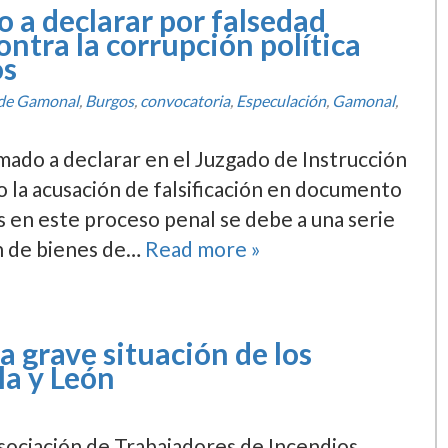
o a declarar por falsedad
tra la corrupción polí­tica
os
 de Gamonal
,
Burgos
,
convocatoria
,
Especulación
,
Gamonal
,
lamado a declarar en el Juzgado de Instrucción
o la acusación de falsificación en documento
s en este proceso penal se debe a una serie
ón de bienes de…
Read more »
 grave situación de los
la y León
Asociación de Trabajadores de Incendios