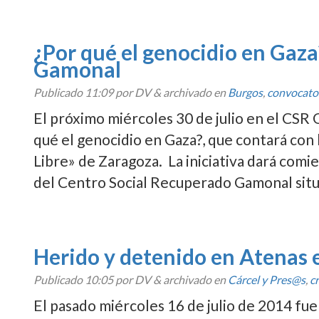
¿Por qué el genocidio en Gaza
Gamonal
Publicado
11:09
por DV
&
archivado en
Burgos
,
convocato
El próximo miércoles 30 de julio en el CSR
qué el genocidio en Gaza?, que contará con
Libre» de Zaragoza. La iniciativa dará comie
del Centro Social Recuperado Gamonal sit
Herido y detenido en Atenas 
Publicado
10:05
por DV
&
archivado en
Cárcel y Pres@s
,
c
El pasado miércoles 16 de julio de 2014 fue