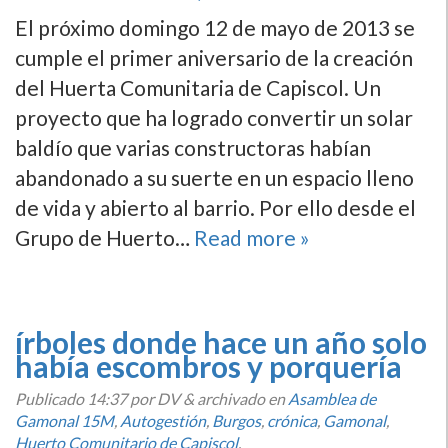
El próximo domingo 12 de mayo de 2013 se
cumple el primer aniversario de la creación
del Huerta Comunitaria de Capiscol. Un
proyecto que ha logrado convertir un solar
baldí­o que varias constructoras habí­an
abandonado a su suerte en un espacio lleno
de vida y abierto al barrio. Por ello desde el
Grupo de Huerto…
Read more »
írboles donde hace un año solo
habí­a escombros y porquerí­a
Publicado
14:37
por DV
&
archivado en
Asamblea de
Gamonal 15M
,
Autogestión
,
Burgos
,
crónica
,
Gamonal
,
Huerto Comunitario de Capiscol
.