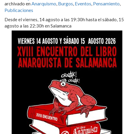
archivado en
Anarquismo
,
Burgos
,
Eventos
,
Pensamiento
,
Publicaciones
Desde el viernes, 14 agosto a las 19:30h hasta el sábado, 15
agosto a las 22:30h en Salamanca