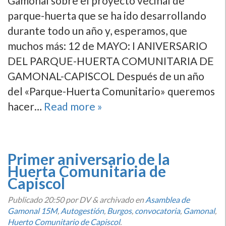
Gamonal sobre el proyecto vecinal de
parque-huerta que se ha ido desarrollando
durante todo un año y, esperamos, que
muchos más: 12 de MAYO: I ANIVERSARIO
DEL PARQUE-HUERTA COMUNITARIA DE
GAMONAL-CAPISCOL Después de un año
del «Parque-Huerta Comunitario» queremos
hacer…
Read more »
Primer aniversario de la
Huerta Comunitaria de
Capiscol
Publicado
20:50
por DV
&
archivado en
Asamblea de
Gamonal 15M
,
Autogestión
,
Burgos
,
convocatoria
,
Gamonal
,
Huerto Comunitario de Capiscol
.