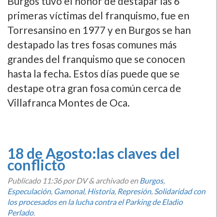
Burgos tuvo el honor de destapar las 6
primeras ví­ctimas del franquismo, fue en
Torresansino en 1977 y en Burgos se han
destapado las tres fosas comunes más
grandes del franquismo que se conocen
hasta la fecha. Estos dí­as puede que se
destape otra gran fosa común cerca de
Villafranca Montes de Oca.
18 de Agosto:las claves del
conflicto
Publicado
11:36
por DV
&
archivado en
Burgos
,
Especulación
,
Gamonal
,
Historia
,
Represión
,
Solidaridad con
los procesados en la lucha contra el Parking de Eladio
Perlado
.