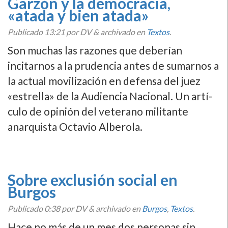
Garzón y la democracia,
«atada y bien atada»
Publicado
13:21
por DV
&
archivado en
Textos
.
Son muchas las razones que deberí­an
incitarnos a la prudencia antes de sumarnos a
la actual movilización en defensa del juez
«estrella» de la Audiencia Nacional. Un artí­
culo de opinión del veterano militante
anarquista Octavio Alberola.
Sobre exclusión social en
Burgos
Publicado
0:38
por DV
&
archivado en
Burgos
,
Textos
.
Hace no más de un mes dos personas sin