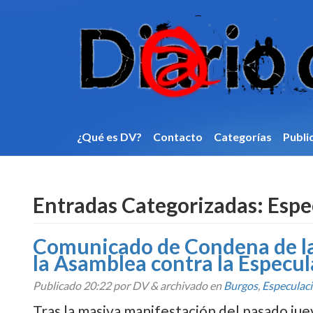
¿Qué es DV?
Contacto
Categorí­as
Publi
Entradas Categorizadas:
Espe
Comunicado de Condena de la v
la Asamblea contra la Especu
Publicado
20:22
por DV
&
archivado en
Burgos
,
Especulac
Tras la masiva manifestación del pasado ju