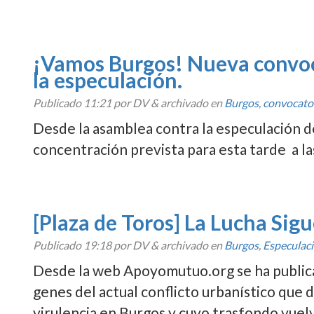
¡Vamos Burgos! Nueva convoc
la especulación.
Publicado
11:21
por DV
&
archivado en
Burgos
,
convocato
Desde la asamblea contra la especulación de
concentración prevista para esta tarde a las
[Plaza de Toros] La Lucha Sig
Publicado
19:18
por DV
&
archivado en
Burgos
,
Especulac
Desde la web Apoyomutuo.org se ha publicad
genes del actual conflicto urbaní­stico que 
virulencia en Burgos y cuyo trasfondo vuelv