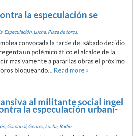
contra la especulación se
ia
,
Especulación
,
Lucha
,
Plaza de toros
.
samblea convocada la tarde del sábado decidió
regenta un polémico ático el alcalde de la
cudir masivamente a parar las obras el próximo
e toros bloqueando…
Read more »
siva al militante social íngel
contra la especulación urbaní­
ión
,
Gamonal
,
Gentes
,
Lucha
,
Radio
.