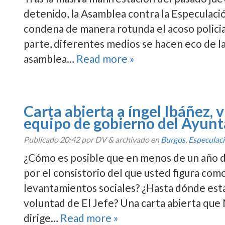
detenido, la Asamblea contra la Especulaci
condena de manera rotunda el acoso policia
parte, diferentes medios se hacen eco de l
asamblea…
Read more »
Carta abierta a íngel Ibáñez, 
equipo de gobierno del Ayun
Publicado
20:42
por DV
&
archivado en
Burgos
,
Especulac
¿Cómo es posible que en menos de un año do
por el consistorio del que usted figura co
levantamientos sociales? ¿Hasta dónde está 
voluntad de El Jefe? Una carta abierta que 
dirige…
Read more »