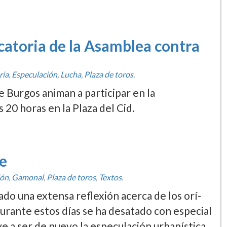
atoria de la Asamblea contra
ria
,
Especulación
,
Lucha
,
Plaza de toros
.
 Burgos animan a participar en la
 20 horas en la Plaza del Cid.
ue
ión
,
Gamonal
,
Plaza de toros
,
Textos
.
o una extensa reflexión acerca de los orí­
durante estos dí­as se ha desatado con especial
e a ser de nuevo la especulación urbaní­stica.