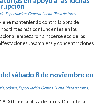
torias en apoyo a las luchas
rrupción
ria
,
Especulación
,
General
,
Lucha
,
Plaza de toros
.
 viene manteniendo contra la obra de
unos tintes más contundentes en las
 nacional empezaron a hacerse eco de las
ifestaciones , asambleas y concentraciones
 del sábado 8 de noviembre en
ria
,
crónica
,
Especulación
,
Gentes
,
Lucha
,
Plaza de toros
,
19:00 h. en la plaza de toros. Durante la