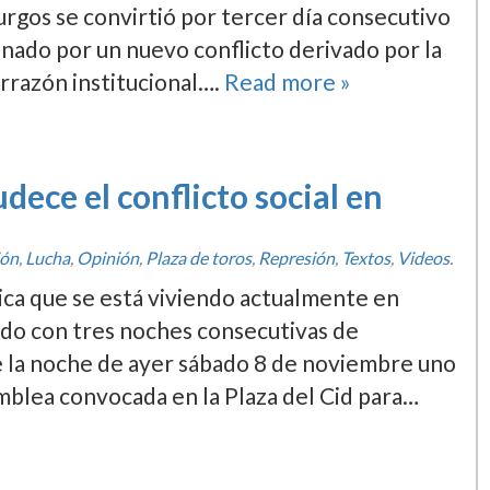
gos se convirtió por tercer dí­a consecutivo
inado por un nuevo conflicto derivado por la
errazón institucional….
Read more »
udece el conflicto social en
ión
,
Lucha
,
Opinión
,
Plaza de toros
,
Represión
,
Textos
,
Videos
.
stica que se está viviendo actualmente en
ado con tres noches consecutivas de
e la noche de ayer sábado 8 de noviembre uno
blea convocada en la Plaza del Cid para…