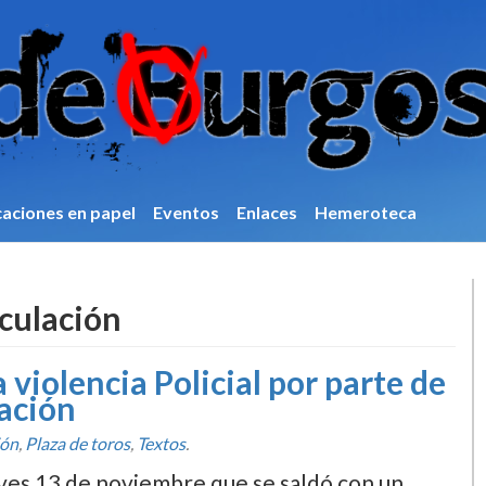
caciones en papel
Eventos
Enlaces
Hemeroteca
culación
iolencia Policial por parte de
lación
ión
,
Plaza de toros
,
Textos
.
eves 13 de noviembre que se saldó con un