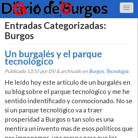
Entradas Categorizadas:
Burgos
Un burgalés y el parque
tecnológico
Publicado
13:55
por DV
&
archivado en
Burgos
,
Tecnologí­a
.
He leí­do hoy este articulo de un burgalés en
su blog sobre el parque tecnológico y me he
sentido indentificado y conmocionado. No se
si un parque tecnológico va a traer
prosperidad a Burgos o tan solo es una
mentira un invento mas de esos polí­ticos que
nos imponemos, una excusa para que los