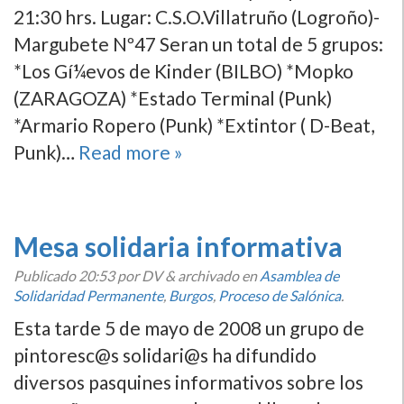
21:30 hrs. Lugar: C.S.O.Villatruño (Logroño)-
Margubete Nº47 Seran un total de 5 grupos:
*Los Gí¼evos de Kinder (BILBO) *Mopko
(ZARAGOZA) *Estado Terminal (Punk)
*Armario Ropero (Punk) *Extintor ( D-Beat,
Punk)…
Read more »
Mesa solidaria informativa
Publicado
20:53
por DV
&
archivado en
Asamblea de
Solidaridad Permanente
,
Burgos
,
Proceso de Salónica
.
Esta tarde 5 de mayo de 2008 un grupo de
pintoresc@s solidari@s ha difundido
diversos pasquines informativos sobre los