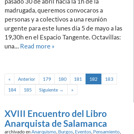
pasado 30 de abril hací­a la 1h de la
madrugada, queremos convocaros a
personas y a colectivos a una reunión
urgente para este lunes dí­a 5 de mayo a las
19,30h en el Espacio Tangente. Octavillas:
una…
Read more »
«
Anterior
179
180
181
182
183
184
185
Siguiente →
»
XVIII Encuentro del Libro
Anarquista de Salamanca
archivado en
Anarquismo
,
Burgos
,
Eventos
,
Pensamiento
,