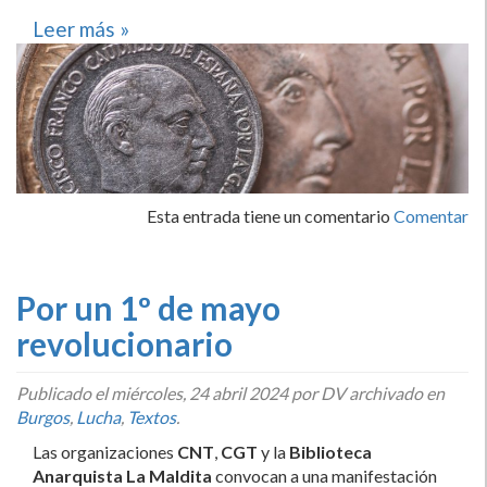
Leer más »
Esta entrada tiene un comentario
Comentar
Por un 1º de mayo
revolucionario
Publicado el
miércoles, 24 abril 2024
por DV archivado en
Burgos
,
Lucha
,
Textos
.
Las organizaciones
CNT
,
CGT
y la
Biblioteca
Anarquista La Maldita
convocan a una manifestación