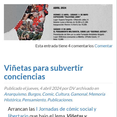
Esta entrada tiene 4 comentarios
Comentar
Viñetas para subvertir
conciencias
Publicado el
jueves, 4 abril 2024
por DV archivado en
Anarquismo
,
Burgos
,
Comic
,
Cultura
,
Gamonal
,
Memoria
Histórica
,
Pensamiento
,
Publicaciones
.
Arrancan las
I Jornadas de cómic social y
libertario
que bajo el lema
Viñetas y