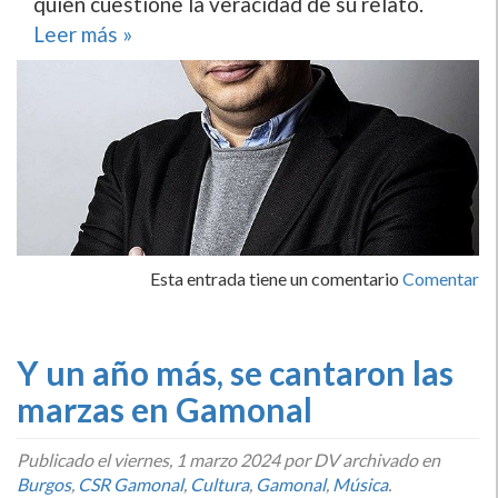
quien cuestione la veracidad de su relato.
Leer más »
Esta entrada tiene un comentario
Comentar
Y un año más, se cantaron las
marzas en Gamonal
Publicado el
viernes, 1 marzo 2024
por DV archivado en
Burgos
,
CSR Gamonal
,
Cultura
,
Gamonal
,
Música
.