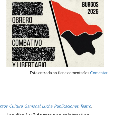
Esta entrada no tiene comentarios
Comentar
rgos
,
Cultura
,
Gamonal
,
Lucha
,
Publicaciones
,
Teatro
.
Los días
1
y
2 de mayo
se celebrará en