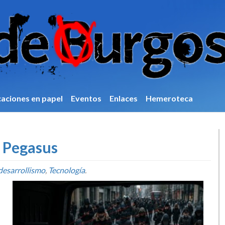
caciones en papel
Eventos
Enlaces
Hemeroteca
o Pegasus
desarrollismo
,
Tecnologí­a
.