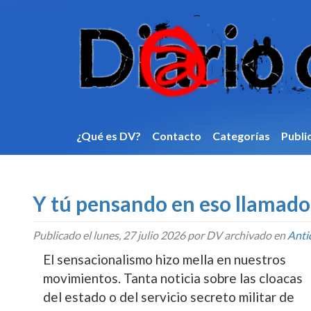
¿Qué es DV?
Contacto
Categorí­as
Publi
Y tú pensando en eso llamad
Publicado el
lunes, 27 julio 2026
por DV archivado en
Anti
El sensacionalismo hizo mella en nuestros
movimientos. Tanta noticia sobre las cloacas
del estado o del servicio secreto militar de